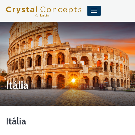
GoExplore!
Itália
Itália