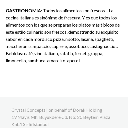
GASTRONOMIA:
Todos los alimentos son frescos – La
cocina italiana es sinónimo de frescura. Y es que todos los
alimentos con los que se preparan los platos más típicos de
este estilo culinario son frescos, demostrando su exquisito
sabor en cada mordisco,pizza, risotto, lasaña, spaghetti,
maccheroni, carpaccio, caprese, ossobuco, castagnaccio...
Bebidas: café, vino italiano, ratafía, fernet, grappa,
limoncello, sambuca, amaretto, aperol...
Crystal Concepts | on behalf of Dorak Holding
19 Mayis Mh. Buyukdere Cd. No: 20 Beytem Plaza
Kat:1 Sisli/Istanbul